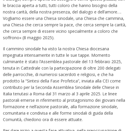
le braccia aperta a tutti, tutti coloro che hanno bisogno della
nostra carità, della nostra presenza, del dialogo e dell’amore….
Vogliamo essere una Chiesa sinodale, una Chiesa che cammina,
una Chiesa che cerca sempre la pace, che cerca sempre la carità,
che cerca sempre di essere vicino specialmente a coloro che
soffrono» (8 maggio 2025).
Il cammino sinodale ha visto la nostra Chiesa diocesana
impegnata intensamente in tutte le sue tappe. Momento
culminante è stato l’Assemblea pastorale del 13 febbraio 2025,
tenuta in Cattedrale con la partecipazione di oltre 200 delegati
delle parrocchie, di numerosi sacerdoti e religiosi, e che ha
prodotto la “Sintesi della Fase Profetica”, inviata alla CEI come
contributo per la Seconda Assemblea Sinodale delle Chiese in
Italia tenutasi a Roma dal 31 marzo al 3 aprile 2025. Le linee
pastorali emerse in riferimento al protagonismo dei giovani nella
formazione e nell’azione pastorale, alla formazione sinodale,
comunitaria e condivisa e alle forme sinodali di guida della
Comunità, chiedono ora di essere attuate.
Per dare inizio a questa fase attuativa, nella preoccupazione di