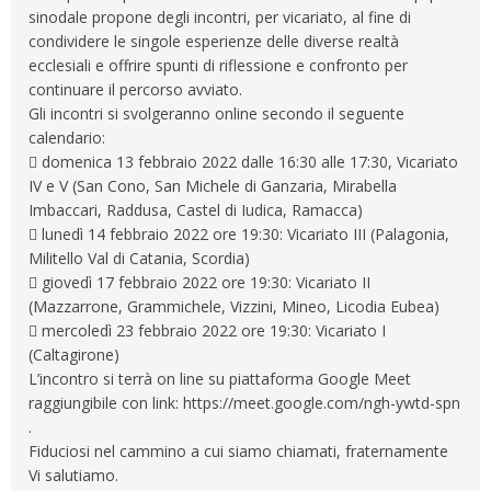
sinodale propone degli incontri, per vicariato, al fine di
condividere le singole esperienze delle diverse realtà
ecclesiali e offrire spunti di riflessione e confronto per
continuare il percorso avviato.
Gli incontri si svolgeranno online secondo il seguente
calendario:
 domenica 13 febbraio 2022 dalle 16:30 alle 17:30, Vicariato
IV e V (San Cono, San Michele di Ganzaria, Mirabella
Imbaccari, Raddusa, Castel di Iudica, Ramacca)
 lunedì 14 febbraio 2022 ore 19:30: Vicariato III (Palagonia,
Militello Val di Catania, Scordia)
 giovedì 17 febbraio 2022 ore 19:30: Vicariato II
(Mazzarrone, Grammichele, Vizzini, Mineo, Licodia Eubea)
 mercoledì 23 febbraio 2022 ore 19:30: Vicariato I
(Caltagirone)
L’incontro si terrà on line su piattaforma Google Meet
raggiungibile con link: https://meet.google.com/ngh-ywtd-spn
.
Fiduciosi nel cammino a cui siamo chiamati, fraternamente
Vi salutiamo.