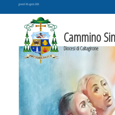
Skip
giovedì 06 agosto 2026
to
content
Cammino Sin
Diocesi di Caltagirone