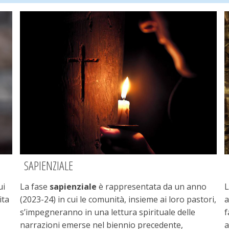
SAPIENZIALE
ui
La fase
sapienziale
è rappresentata da un anno
L
ita
(2023-24) in cui le comunità, insieme ai loro pastori,
a
s’impegneranno in una lettura spirituale delle
f
narrazioni emerse nel biennio precedente,
a