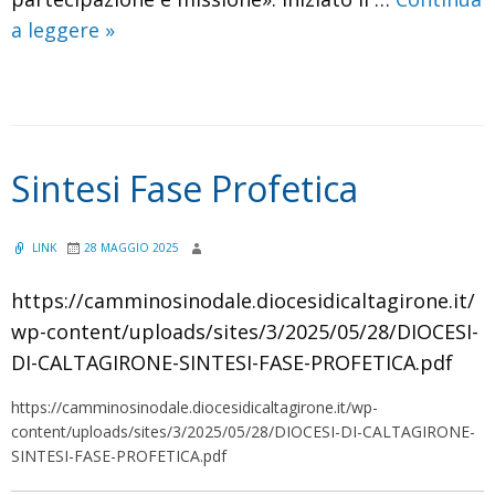
Organismi
a leggere
»
di
partecipazione
e
comunione
Sintesi Fase Profetica
nella
Chiesa
calatina
LINK
28 MAGGIO 2025
https://camminosinodale.diocesidicaltagirone.it/
wp-content/uploads/sites/3/2025/05/28/DIOCESI-
DI-CALTAGIRONE-SINTESI-FASE-PROFETICA.pdf
https://camminosinodale.diocesidicaltagirone.it/wp-
content/uploads/sites/3/2025/05/28/DIOCESI-DI-CALTAGIRONE-
SINTESI-FASE-PROFETICA.pdf