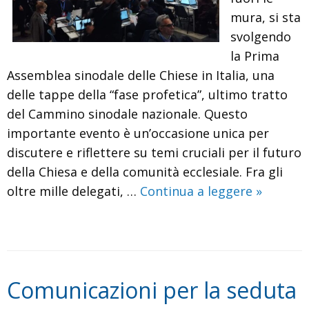
mura, si sta
svolgendo
la Prima
Assemblea sinodale delle Chiese in Italia, una
delle tappe della “fase profetica”, ultimo tratto
del Cammino sinodale nazionale. Questo
importante evento è un’occasione unica per
discutere e riflettere su temi cruciali per il futuro
della Chiesa e della comunità ecclesiale. Fra gli
La
oltre mille delegati, …
Continua a leggere
»
Diocesi
di
Caltagir
alla
Comunicazioni per la seduta
Prima
Assembl