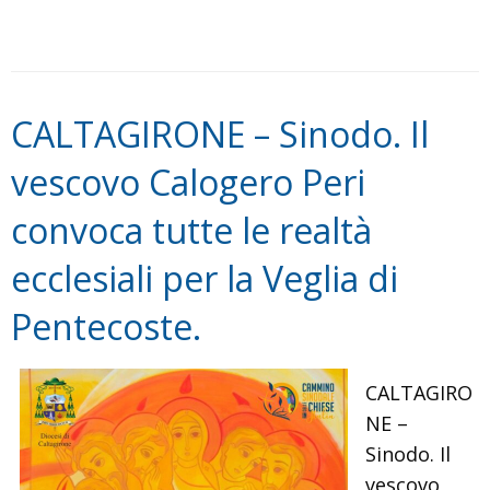
e
approvati
i
Lineamenti
CALTAGIRONE – Sinodo. Il
dal
Consiglio
vescovo Calogero Peri
Permanente
convoca tutte le realtà
della
CEI
ecclesiali per la Veglia di
Pentecoste.
CALTAGIRO
NE –
Sinodo. Il
vescovo