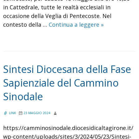
in Cattedrale, tutte le realtà ecclesiali in
occasione della Veglia di Pentecoste. Nel
CALTAGIRONE
contesto della …
Continua a leggere
»
–
Sinodo.
Il
vescovo
Sintesi Diocesana della Fase
Calogero
Peri
Sapienziale del Cammino
convoca
Sinodale
tutte
le
realtà
LINK
23 MAGGIO 2024
ecclesiali
https://camminosinodale.diocesidicaltagirone.it/
per
wp-content/uploads/sites/3/2024/05/23/Sintesi-
la