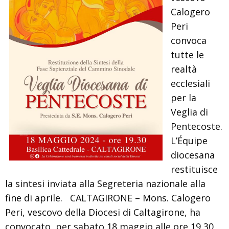
Calogero
Peri
convoca
tutte le
realtà
ecclesiali
per la
Veglia di
Pentecoste.
L’Équipe
diocesana
restituisce
la sintesi inviata alla Segreteria nazionale alla
fine di aprile. CALTAGIRONE – Mons. Calogero
Peri, vescovo della Diocesi di Caltagirone, ha
convocato, per sabato 18 maggio alle ore 19,30