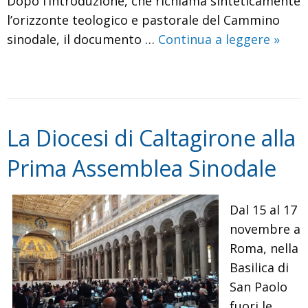
Dopo l’Introduzione, che richiama sinteticamente
l’orizzonte teologico e pastorale del Cammino
Pubbl
sinodale, il documento …
Continua a leggere
»
lo
stru
di
lavor
La Diocesi di Caltagirone alla
verso
la
Prima Assemblea Sinodale
secon
Asse
Dal 15 al 17
Sinod
novembre a
delle
Roma, nella
Chies
Basilica di
in
San Paolo
Italia
fuori le