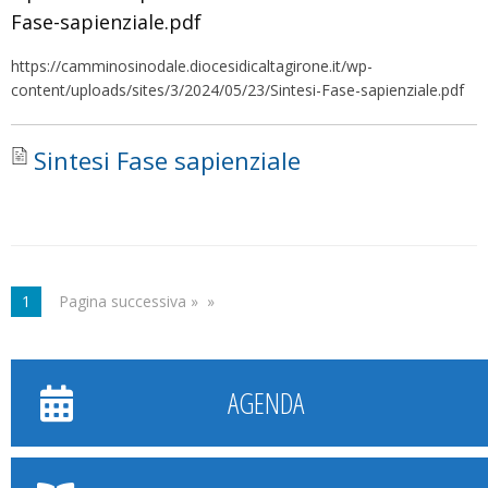
Fase-sapienziale.pdf
Veglia
di
https://camminosinodale.diocesidicaltagirone.it/wp-
Pentecoste.
content/uploads/sites/3/2024/05/23/Sintesi-Fase-sapienziale.pdf
Sintesi Fase sapienziale
1
Pagina successiva »
AGENDA