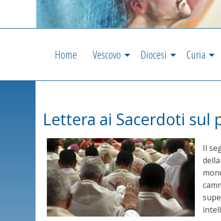
Home
Vescovo
Diocesi
Curia
Lettera ai Sacerdoti sul
Il se
della
mond
cammi
super
intel