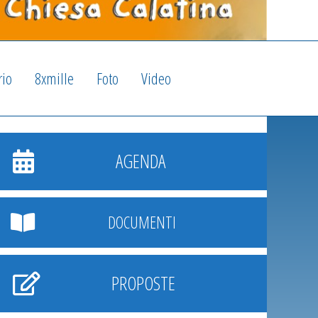
rio
8xmille
Foto
Video
AGENDA
DOCUMENTI
PROPOSTE