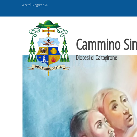
Skip
venerdì 07 agosto 2026
to
content
Cammino Sin
Diocesi di Caltagirone